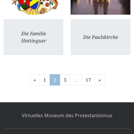
Die Familie
Die Paulskirche
Hottinguer
«
1
2
3
…
17
»
Virtuelles Museum des Protestantismus