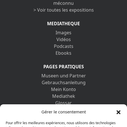
méconnu
> Voir toutes les expositions
MEDIATHEQUE
Images
Vidéos
Podcasts
Ebooks
PAGES PRATIQUES
Museen und Partner
Gebrauchsanleitung
Mein Konto
Mediathek
Glossar
Kontaktformular
Gérer le consentement
Impressum
Datenschutz-Bestimmungen
Pour offrir les meilleures expériences, nous utilisons des technologies