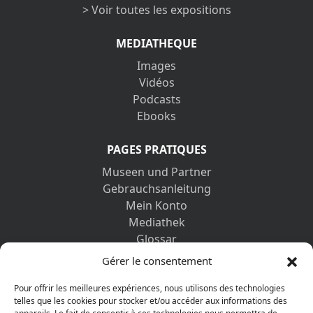
> Voir toutes les expositions
MEDIATHEQUE
Images
Vidéos
Podcasts
Ebooks
PAGES PRATIQUES
Museen und Partner
Gebrauchsanleitung
Mein Konto
Mediathek
Glossar
Kontaktformular
Gérer le consentement
Impressum
Datenschutz-Bestimmungen
Pour offrir les meilleures expériences, nous utilisons des technologies
telles que les cookies pour stocker et/ou accéder aux informations des