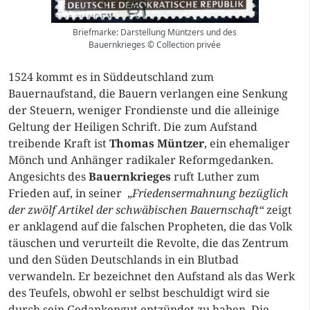
Briefmarke: Darstellung Müntzers und des
Bauernkrieges © Collection privée
1524 kommt es in Süddeutschland zum
Bauernaufstand, die Bauern verlangen eine Senkung
der Steuern, weniger Frondienste und die alleinige
Geltung der Heiligen Schrift. Die zum Aufstand
treibende Kraft ist
Thomas Müntzer
, ein ehemaliger
Mönch und Anhänger radikaler Reformgedanken.
Angesichts des
Bauernkrieges
ruft Luther zum
Frieden auf, in seiner „
Friedensermahnung bezüglich
der zwölf Artikel der schwäbischen Bauernschaft“
zeigt
er anklagend auf die falschen Propheten, die das Volk
täuschen und verurteilt die Revolte, die das Zentrum
und den Süden Deutschlands in ein Blutbad
verwandeln. Er bezeichnet den Aufstand als das Werk
des Teufels, obwohl er selbst beschuldigt wird sie
durch sein Gedankengut entzündet zu haben. Die