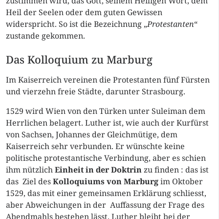
zustimmen wird, das Gott, seinem Heiligen Wort, dem
Heil der Seelen oder dem guten Gewissen
widerspricht. So ist die Bezeichnung „
Protestanten
“
zustande gekommen.
Das Kolloquium zu Marburg
Im Kaiserreich vereinen die Protestanten fünf Fürsten
und vierzehn freie Städte, darunter Strasbourg.
1529 wird Wien von den Türken unter Suleiman dem
Herrlichen belagert. Luther ist, wie auch der Kurfürst
von Sachsen, Johannes der Gleichmütige, dem
Kaiserreich sehr verbunden. Er wünschte keine
politische protestantische Verbindung, aber es schien
ihm nützlich
Einheit in der Doktrin
zu finden : das ist
das Ziel des
Kolloquiums von Marburg
im Oktober
1529, das mit einer gemeinsamen Erklärung schliesst,
aber Abweichungen in der Auffassung der Frage des
Abendmahls bestehen lässt. Luther bleibt bei der