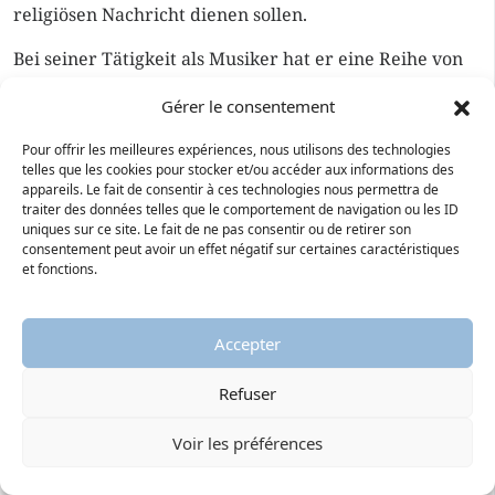
religiösen Nachricht dienen sollen.
Bei seiner Tätigkeit als Musiker hat er eine Reihe von
36 Kirchenliedern in deutscher Sprache komponiert,
Gérer le consentement
die von den versammelten Gläubigen gemeinsam
gesungen werden sollen, womit er allgemein zur
Pour offrir les meilleures expériences, nous utilisons des technologies
Entwicklung der deutschen Musik beigetragen hat. Das
telles que les cookies pour stocker et/ou accéder aux informations des
bekannteste Lied ist die Hymne „
Ein feste Burg ist
appareils. Le fait de consentir à ces technologies nous permettra de
traiter des données telles que le comportement de navigation ou les ID
unser Gott
“.
uniques sur ce site. Le fait de ne pas consentir ou de retirer son
consentement peut avoir un effet négatif sur certaines caractéristiques
Er stirbt am 18 Februar 1546 in Eisleben, seiner
et fonctions.
Geburtsstadt, zu einem Zeitpunkt, zu dem die
protestantische Reform voll im Gange war und bereits
eine umfassende
Erneuerung der Spiritualität
Accepter
erbracht hatte.
Refuser
Dazugehörige Rundgänge
Voir les préférences