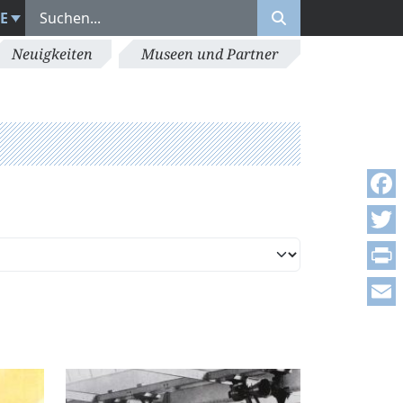
E
Neuigkeiten
Museen und Partner
Face
Twitt
Print
Emai