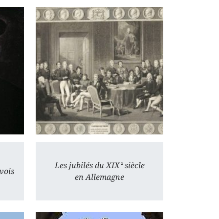
Les jubilés du XIX° siècle
evois
en Allemagne