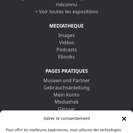
méconnu
> Voir toutes les expositions
MEDIATHEQUE
Images
Vidéos
Podcasts
Ebooks
PAGES PRATIQUES
Museen und Partner
Gebrauchsanleitung
Mein Konto
Mediathek
Glossar
Kontaktformular
Gérer le consentement
Impressum
Datenschutz-Bestimmungen
Pour offrir les meilleures expériences, nous utilisons des technologies