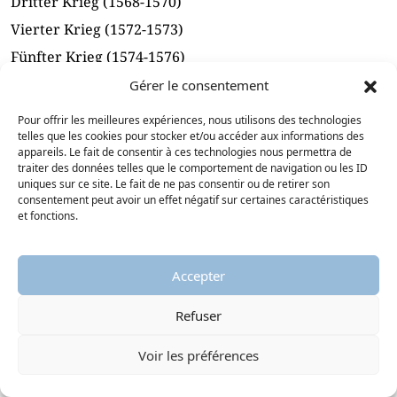
Dritter Krieg (1568-1570)
Vierter Krieg (1572-1573)
Fünfter Krieg (1574-1576)
Sechster Krieg (1576-1577)
Gérer le consentement
Siebter Krieg (1579-1580)
Pour offrir les meilleures expériences, nous utilisons des technologies
telles que les cookies pour stocker et/ou accéder aux informations des
Achter Krieg (1585-1598)
appareils. Le fait de consentir à ces technologies nous permettra de
Das Edikt von Nantes (30. April 1598)
traiter des données telles que le comportement de navigation ou les ID
uniques sur ce site. Le fait de ne pas consentir ou de retirer son
consentement peut avoir un effet négatif sur certaines caractéristiques
Bibliographie
et fonctions.
Dazugehörige Rundgänge
Dazugehörige Vermerke
Accepter
Refuser
Glossar
Voir les préférences
Ausdrucken