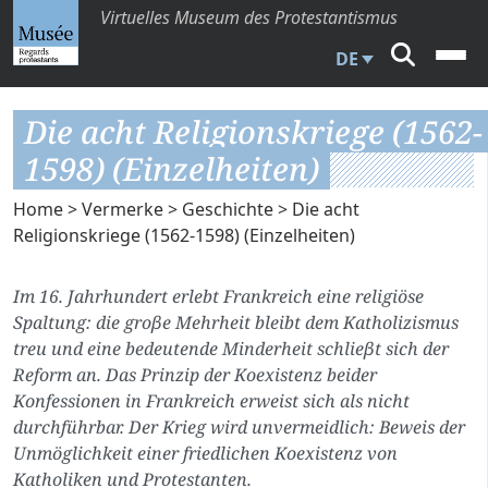
Virtuelles Museum des Protestantismus
DE
Die acht Religionskriege (1562-
1598) (Einzelheiten)
Home
>
Vermerke
>
Geschichte
> Die acht
Religionskriege (1562-1598) (Einzelheiten)
Im 16. Jahrhundert erlebt Frankreich eine religiöse
Spaltung: die groβe Mehrheit bleibt dem Katholizismus
treu und eine bedeutende Minderheit schlieβt sich der
Reform an. Das Prinzip der Koexistenz beider
Konfessionen in Frankreich erweist sich als nicht
durchführbar. Der Krieg wird unvermeidlich: Beweis der
Unmöglichkeit einer friedlichen Koexistenz von
Katholiken und Protestanten.