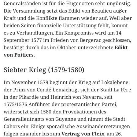
Generalständen ist für die Hugenotten sehr ungünstig.
Die Versammlung setzt das Edikt von Beaulieu au
β
er
Kraft und die Konflikte flammen wieder auf. Weil aber
beiden Seiten finanzielle Unterstützung fehlt, kommt
es zu Verhandlungen. Ein Kompromiss wird am 14.
September 1577 im Frieden von Bergerac geschlossen,
bestätigt durch das im Oktober unterzeichnete
Edikt
von Poitiers
.
Siebter Krieg (1579-1580)
Im November 1579 beginnt der Krieg auf Lokalebene:
der Prinz von Condé bemächtigt sich der Stadt La Fère
in der Pikardie und Heinrich von Navarra, seit
1575/1576 Anführer der protestantischen Partei,
widersetzt sich 1580 den Provokationen des
Generalleutnants von Guyenne und nimmt die Stadt
Cahors ein. Einige sporadische Auseinandersetzungen
folgen einander bis zum
Vertrag von Fleix
, am 26.