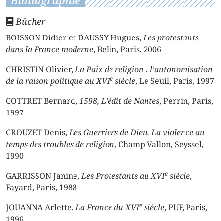
Bibliographie
Bücher
BOISSON Didier et DAUSSY Hugues,
Les protestants
dans la France moderne
, Belin, Paris, 2006
CHRISTIN Olivier,
La Paix de religion : l’autonomisation
e
de la raison politique au XVI
siècle
, Le Seuil, Paris, 1997
COTTRET Bernard,
1598, L’édit de Nantes
, Perrin, Paris,
1997
CROUZET Denis,
Les Guerriers de Dieu. La violence au
temps des troubles de religion
, Champ Vallon, Seyssel,
1990
e
GARRISSON Janine,
Les Protestants au XVI
siècle
,
Fayard, Paris, 1988
e
JOUANNA Arlette,
La France du XVI
siècle
, PUF, Paris,
1996