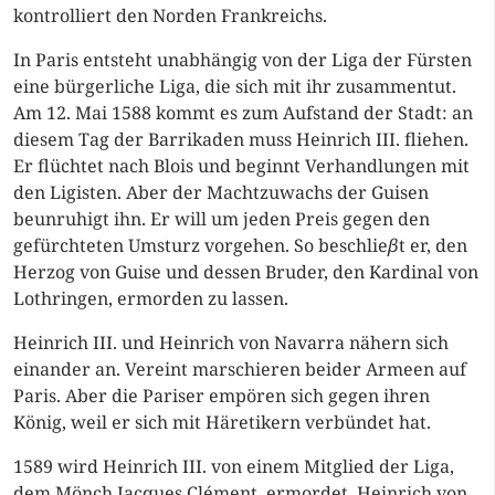
kontrolliert den Norden Frankreichs.
In Paris entsteht unabhängig von der Liga der Fürsten
eine bürgerliche Liga, die sich mit ihr zusammentut.
Am 12. Mai 1588 kommt es zum Aufstand der Stadt: an
diesem Tag der Barrikaden muss Heinrich III. fliehen.
Er flüchtet nach Blois und beginnt Verhandlungen mit
den Ligisten. Aber der Machtzuwachs der Guisen
beunruhigt ihn. Er will um jeden Preis gegen den
gefürchteten Umsturz vorgehen. So beschlie
β
t er, den
Herzog von Guise und dessen Bruder, den Kardinal von
Lothringen, ermorden zu lassen.
Heinrich III. und Heinrich von Navarra nähern sich
einander an. Vereint marschieren beider Armeen auf
Paris. Aber die Pariser empören sich gegen ihren
König, weil er sich mit Häretikern verbündet hat.
1589 wird Heinrich III. von einem Mitglied der Liga,
dem Mönch Jacques Clément, ermordet. Heinrich von