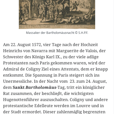
Massaker der Bartholomäusnacht © S.H.P.F.
Am 22. August 1572, vier Tage nach der Hochzeit
Heinrichs von Navarra mit Marguerite de Valois, der
Schwester des Königs Karl IX., zu der viele adlige
Protestanten nach Paris gekommen waren, wird der
Admiral de Coligny Ziel eines Attentats, dem er knapp
entkommt. Die Spannung in Paris steigert sich ins
Unermessliche. In der Nacht vom 23. zum 24. August,
dem
Sankt
Bartholomäus
-Tag, tritt ein königlicher
Rat zusammen, der beschlie
β
t, die wichtigsten
Hugenottenführer auszuschalten. Coligny und andere
protestantische Edelleute werden im Louvre und in
der Stadt ermordet. Dieser zahlenmä
β
ig begrenzten