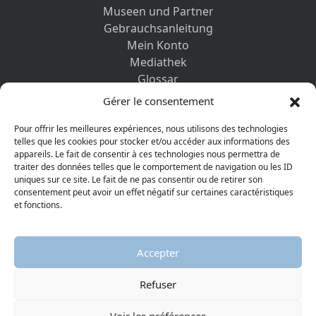
Museen und Partner
Gebrauchsanleitung
Mein Konto
Mediathek
Glossar
Kontaktformular
Gérer le consentement
Impressum
Datenschutz-Bestimmungen
Pour offrir les meilleures expériences, nous utilisons des technologies
telles que les cookies pour stocker et/ou accéder aux informations des
appareils. Le fait de consentir à ces technologies nous permettra de
ENTDECKEN SIE AUCH
traiter des données telles que le comportement de navigation ou les ID
uniques sur ce site. Le fait de ne pas consentir ou de retirer son
consentement peut avoir un effet négatif sur certaines caractéristiques
et fonctions.
Accepter
Refuser
© 2026 Protestantisches Museum
Visiter la page Facebook
Visiter la page Youtube
Voir les préférences