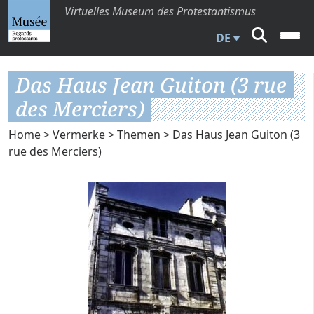
Virtuelles Museum des Protestantismus
DE
Das Haus Jean Guiton (3 rue
des Merciers)
Home
>
Vermerke
>
Themen
> Das Haus Jean Guiton (3
rue des Merciers)