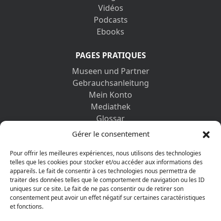
Vidéos
Podcasts
Ebooks
PAGES PRATIQUES
Museen und Partner
Gebrauchsanleitung
Mein Konto
Mediathek
Glossar
Kontaktformular
Gérer le consentement
Impressum
Datenschutz-Bestimmungen
Pour offrir les meilleures expériences, nous utilisons des technologies
telles que les cookies pour stocker et/ou accéder aux informations des
appareils. Le fait de consentir à ces technologies nous permettra de
ENTDECKEN SIE AUCH
traiter des données telles que le comportement de navigation ou les ID
uniques sur ce site. Le fait de ne pas consentir ou de retirer son
consentement peut avoir un effet négatif sur certaines caractéristiques
et fonctions.