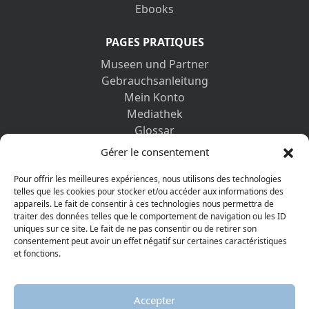
Ebooks
PAGES PRATIQUES
Museen und Partner
Gebrauchsanleitung
Mein Konto
Mediathek
Glossar
Kontaktformular
Gérer le consentement
Impressum
Datenschutz-Bestimmungen
Pour offrir les meilleures expériences, nous utilisons des technologies
telles que les cookies pour stocker et/ou accéder aux informations des
appareils. Le fait de consentir à ces technologies nous permettra de
ENTDECKEN SIE AUCH
traiter des données telles que le comportement de navigation ou les ID
uniques sur ce site. Le fait de ne pas consentir ou de retirer son
consentement peut avoir un effet négatif sur certaines caractéristiques
et fonctions.
Accepter