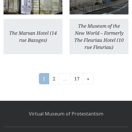
The Museum of the
The Marsan Hotel (14
New World – Formerly
rue Bazoges)
The Fleuriau Hotel (10
rue Fleuriau)
1
2
…
17
»
Virtual Museum of Protestantism