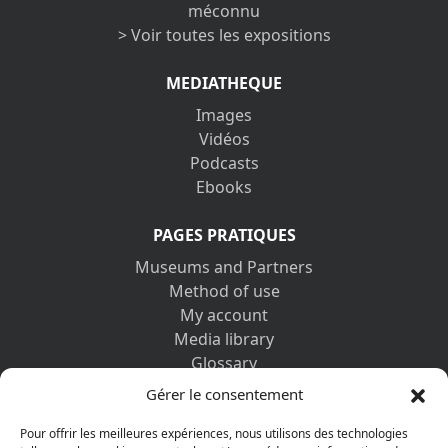
méconnu
> Voir toutes les expositions
MEDIATHEQUE
Images
Vidéos
Podcasts
Ebooks
PAGES PRATIQUES
Museums and Partners
Method of use
My account
Media library
Glossary
Contact us
Gérer le consentement
Legal information
Privacy policy
Pour offrir les meilleures expériences, nous utilisons des technologies