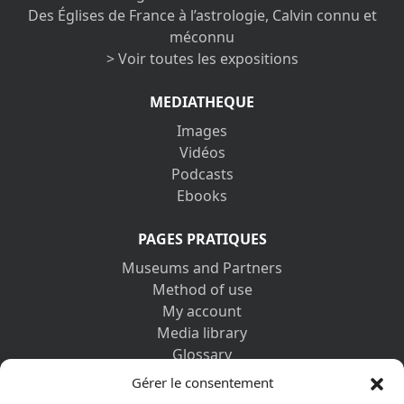
Des Églises de France à l’astrologie, Calvin connu et
méconnu
> Voir toutes les expositions
MEDIATHEQUE
Images
Vidéos
Podcasts
Ebooks
PAGES PRATIQUES
Museums and Partners
Method of use
My account
Media library
Glossary
Contact us
Gérer le consentement
Legal information