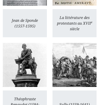
La littérature des
Jean de Sponde
e
protestants au XVII
(1557-1595)
siècle
Théophraste
Renaudot (1584-
Sully (1559-1641)