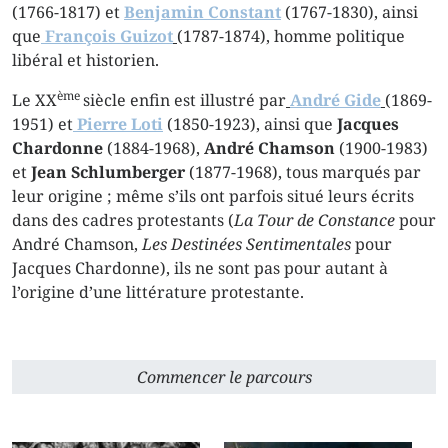
(1766-1817) et
Benjamin Constant
(1767-1830), ainsi
que
François Guizot
(1787-1874), homme politique
libéral et historien.
ème
Le XX
siècle enfin est illustré par
André Gide
(1869-
1951) et
Pierre Loti
(1850-1923), ainsi que
Jacques
Chardonne
(1884-1968),
André Chamson
(1900-1983)
et
Jean Schlumberger
(1877-1968), tous marqués par
leur origine ; même s’ils ont parfois situé leurs écrits
dans des cadres protestants (
La Tour de Constance
pour
André Chamson,
Les Destinées Sentimentales
pour
Jacques Chardonne), ils ne sont pas pour autant à
l’origine d’une littérature protestante.
Commencer le parcours