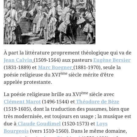
À part la littérature proprement théologique qui va de
Jean Calvin
(1509-1564) aux pasteurs
Eugène Bersier
(1831-1889) et
Marc Boegner
(1881-1970), seule la
ème
poésie religieuse du XVI
siècle mérite d’être
appelée protestante.
ème
La poésie religieuse brille au XVI
siècle avec
Clément Marot
(1496-1544) et
Théodore de Bèze
(1519-1605), dont la traduction des psaumes, bien que
très modernisée, est toujours en usage ; la musique est
due à
Claude Goudimel
(1520-1573) et
Loys
Bourgeois
(vers 1510-1560). Dans le même domaine,