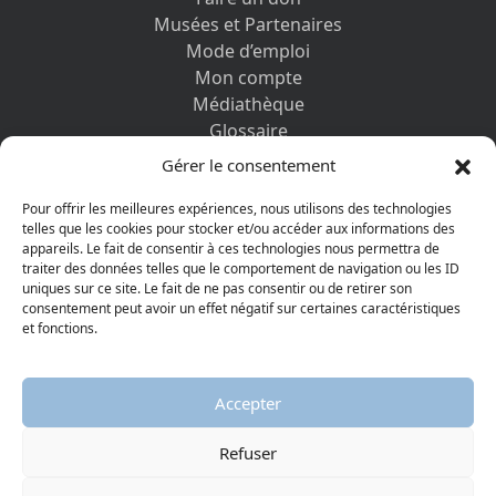
Musées et Partenaires
Mode d’emploi
Mon compte
Médiathèque
Glossaire
Contactez-nous
Gérer le consentement
Mentions légales
Vos informations personnelles et cookies
Pour offrir les meilleures expériences, nous utilisons des technologies
telles que les cookies pour stocker et/ou accéder aux informations des
appareils. Le fait de consentir à ces technologies nous permettra de
DÉCOUVRIR AUSSI
traiter des données telles que le comportement de navigation ou les ID
uniques sur ce site. Le fait de ne pas consentir ou de retirer son
consentement peut avoir un effet négatif sur certaines caractéristiques
et fonctions.
Accepter
Refuser
© 2026 Musée protestant
Visiter la page Facebook
Visiter la page Youtube