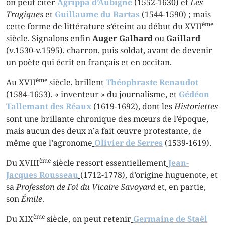
on peut citer
Agrippa d’Aubigné
(1552-1630) et
Les
Tragiques
et
Guillaume du Bartas
(1544-1590) ; mais
ème
cette forme de littérature s’éteint au début du XVII
siècle. Signalons enfin
Auger Galhard
ou
Gaillard
(v.1530-v.1595), charron, puis soldat, avant de devenir
un poète qui écrit en français et en occitan.
ème
Au XVII
siècle, brillent
Théophraste Renaudot
(1584-1653), « inventeur » du journalisme, et
Gédéon
Tallemant des Réaux
(1619-1692), dont les
Historiettes
sont une brillante chronique des mœurs de l’époque,
mais aucun des deux n’a fait œuvre protestante, de
même que l’agronome
Olivier de Serres
(1539-1619).
ème
Du XVIII
siècle ressort essentiellement
Jean-
Jacques Rousseau
(1712-1778), d’origine huguenote, et
sa
Profession de Foi du Vicaire Savoyard
et, en partie,
son
Émile
.
ème
Du XIX
siècle, on peut retenir
Germaine de Staël