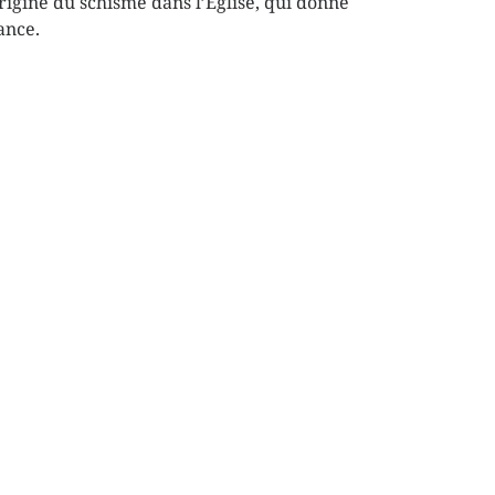
origine du schisme dans l’Église, qui donne
ance.