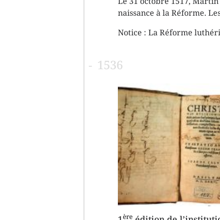
Le 31 octobre 1517, Martin 
naissance à la Réforme. Les
Notice :
La Réforme luthér
1536
ère
1
édition de l’institut