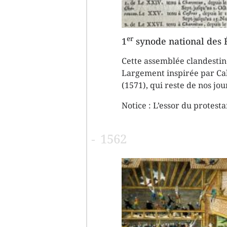
er
1
synode national des 
Cette assemblée clandestine
Largement inspirée par Calv
(1571), qui reste de nos jo
Notice :
L’essor du protest
1562