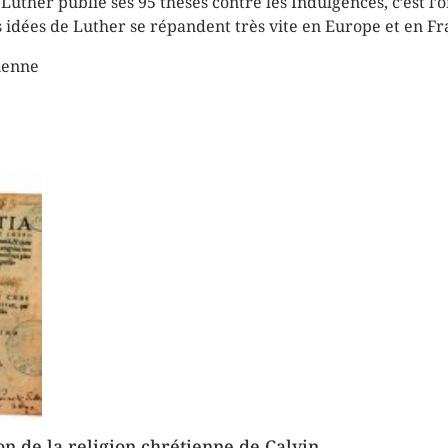
Luther publie ses 95 thèses contre les Indulgences, c’est l’
 idées de Luther se répandent très vite en Europe et en Fr
ienne
ion de la religion chrétienne de Calvin