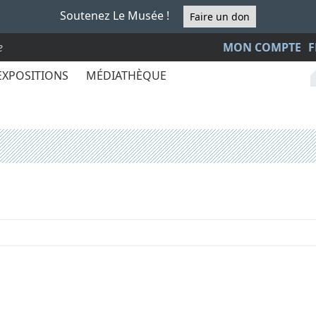
Soutenez Le Musée !
Faire un don
e
MON COMPTE
F
EXPOSITIONS
MÉDIATHÈQUE