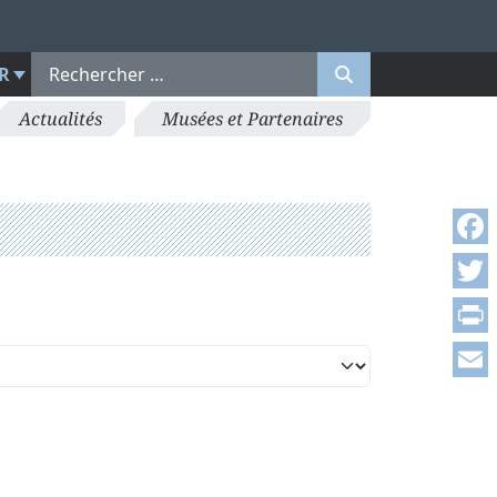
R
Actualités
Musées et Partenaires
Face
Twitt
Print
Emai