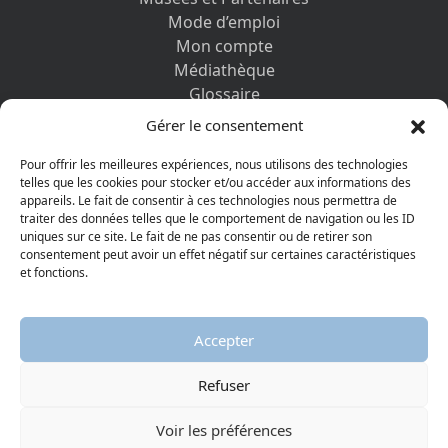
Mode d’emploi
Mon compte
Médiathèque
Glossaire
Contactez-nous
Gérer le consentement
Mentions légales
Vos informations personnelles et cookies
Pour offrir les meilleures expériences, nous utilisons des technologies
telles que les cookies pour stocker et/ou accéder aux informations des
appareils. Le fait de consentir à ces technologies nous permettra de
DÉCOUVRIR AUSSI
traiter des données telles que le comportement de navigation ou les ID
uniques sur ce site. Le fait de ne pas consentir ou de retirer son
consentement peut avoir un effet négatif sur certaines caractéristiques
et fonctions.
Accepter
Refuser
© 2026 Musée protestant
Visiter la page Facebook
Visiter la page Youtube
Voir les préférences