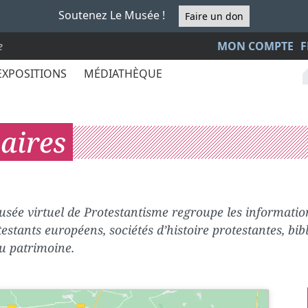
Soutenez Le Musée !
Faire un don
e
MON COMPTE
F
EXPOSITIONS
MÉDIATHÈQUE
aires
sée virtuel de Protestantisme regroupe les information
stants européens, sociétés d’histoire protestantes, bib
u patrimoine.