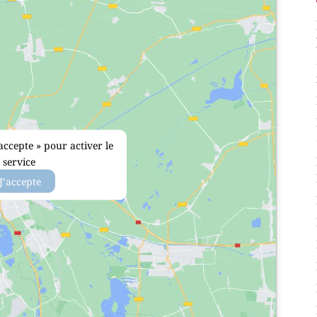
accepte » pour activer le
service
J’accepte