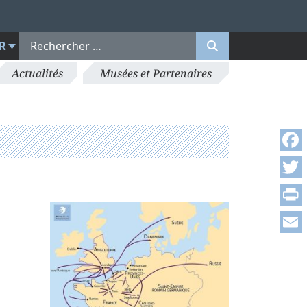
R
Actualités
Musées et Partenaires
Face
Twitt
Print
Emai