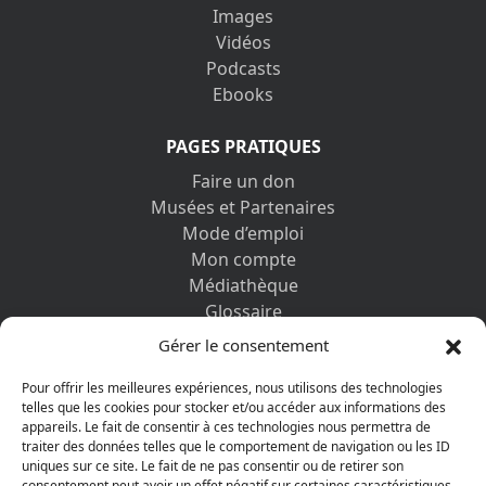
Images
Vidéos
Podcasts
Ebooks
PAGES PRATIQUES
Faire un don
Musées et Partenaires
Mode d’emploi
Mon compte
Médiathèque
Glossaire
Contactez-nous
Gérer le consentement
Mentions légales
Vos informations personnelles et cookies
Pour offrir les meilleures expériences, nous utilisons des technologies
telles que les cookies pour stocker et/ou accéder aux informations des
appareils. Le fait de consentir à ces technologies nous permettra de
DÉCOUVRIR AUSSI
traiter des données telles que le comportement de navigation ou les ID
uniques sur ce site. Le fait de ne pas consentir ou de retirer son
consentement peut avoir un effet négatif sur certaines caractéristiques