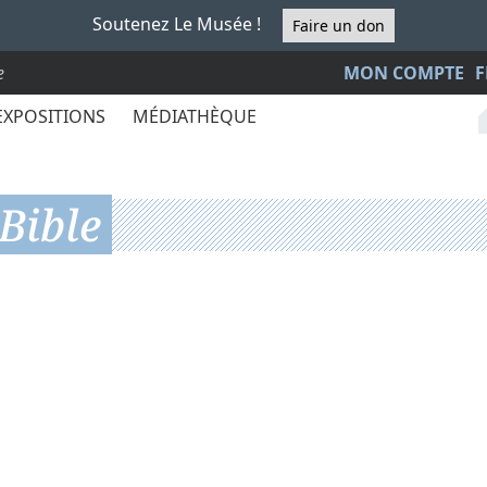
Soutenez Le Musée !
Faire un don
e
MON COMPTE
F
EXPOSITIONS
MÉDIATHÈQUE
Bible