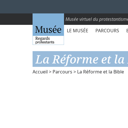
Musée virtuel du protestantism
LE MUSÉE
PARCOURS
La Réforme et la 
Accueil
>
Parcours
> La Réforme et la Bible