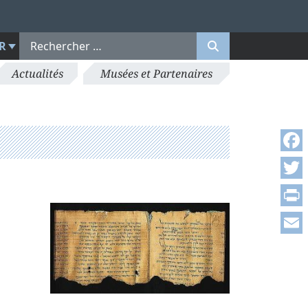
R
Actualités
Musées et Partenaires
Face
Twitt
Print
Emai