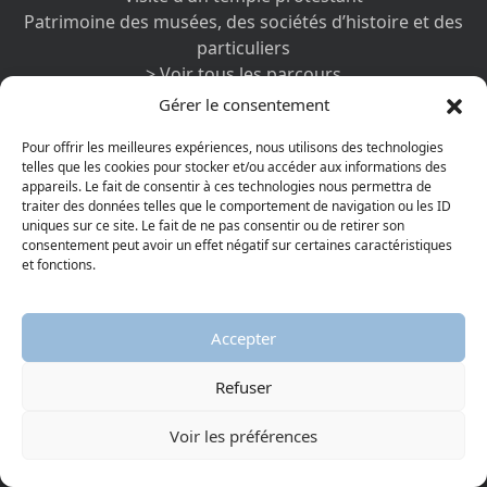
Patrimoine des musées, des sociétés d’histoire et des
particuliers
> Voir tous les parcours
Gérer le consentement
EXPOSITIONS
Pour offrir les meilleures expériences, nous utilisons des technologies
Alexis Muston (1810-1888)
telles que les cookies pour stocker et/ou accéder aux informations des
Henri IV (1553-1610)
appareils. Le fait de consentir à ces technologies nous permettra de
traiter des données telles que le comportement de navigation ou les ID
Sébastien Castellion (1515-1563)
uniques sur ce site. Le fait de ne pas consentir ou de retirer son
Étudier l’hébreu à Strasbourg au temps de la Réforme
consentement peut avoir un effet négatif sur certaines caractéristiques
La guerre des Camisards
et fonctions.
Des Églises de France à l’astrologie, Calvin connu et
méconnu
Accepter
> Voir toutes les expositions
Refuser
MEDIATHEQUE
Images
Voir les préférences
Vidéos
Podcasts