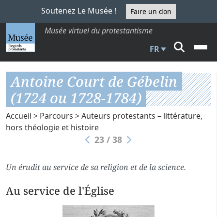
Soutenez Le Musée !
Faire un don
Musée virtuel du protestantisme
FR
Antoine Court de Gébelin
(1724 ou 1728-1784)
Accueil
>
Parcours
>
Auteurs protestants – littérature,
hors théologie et histoire
23 / 38
Un érudit au service de sa religion et de la science.
Au service de l'Église