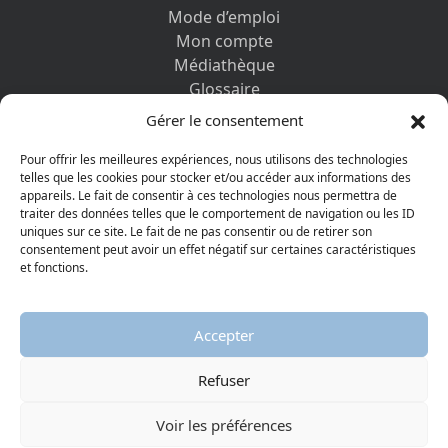
Mode d’emploi
Mon compte
Médiathèque
Glossaire
Contactez-nous
Gérer le consentement
Mentions légales
Vos informations personnelles et cookies
Pour offrir les meilleures expériences, nous utilisons des technologies
telles que les cookies pour stocker et/ou accéder aux informations des
appareils. Le fait de consentir à ces technologies nous permettra de
DÉCOUVRIR AUSSI
traiter des données telles que le comportement de navigation ou les ID
uniques sur ce site. Le fait de ne pas consentir ou de retirer son
consentement peut avoir un effet négatif sur certaines caractéristiques
et fonctions.
Accepter
Refuser
© 2026 Musée protestant
Visiter la page Facebook
Visiter la page Youtube
Voir les préférences
AGGELOS