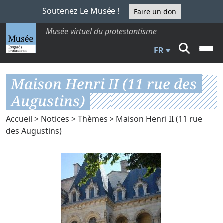
Soutenez Le Musée !
Faire un don
Musée virtuel du protestantisme
FR
Maison Henri II (11 rue des
Augustins)
Accueil
>
Notices
>
Thèmes
> Maison Henri II (11 rue
des Augustins)