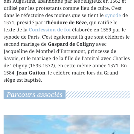
des Augustins, abandonné par les religieux en 1562 et
utilisé par les protestants comme lieu de culte. C’est
dans le réfectoire des moines que se tient le
synode
de
1571, présidé par
Théodore de Bèze
, qui ratifie le
texte de la
Confession de foi
élaborée en 1559 par le
synode
de Paris. C’est également là que sont célébrés le
second mariage de
Gaspard de Coligny
avec
Jacqueline de Montbel d’Entremont, princesse de
Savoie, et le mariage de la fille de l’amiral avec Charles
de Téligny (1535-1572), en cette même année 1571. En
1584,
Jean Guiton
, le célèbre maire lors du Grand
siège est baptisé.
Parcours associés