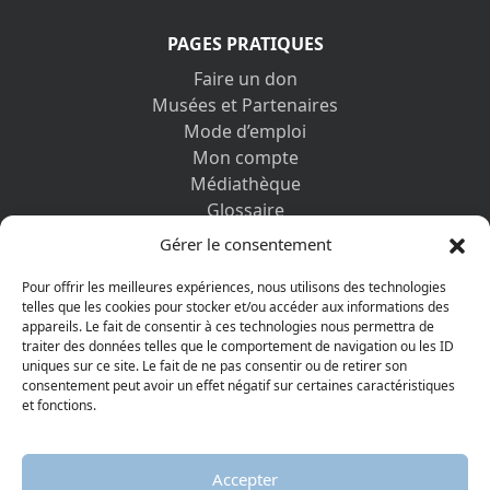
PAGES PRATIQUES
Faire un don
Musées et Partenaires
Mode d’emploi
Mon compte
Médiathèque
Glossaire
Contactez-nous
Gérer le consentement
Mentions légales
Vos informations personnelles et cookies
Pour offrir les meilleures expériences, nous utilisons des technologies
telles que les cookies pour stocker et/ou accéder aux informations des
appareils. Le fait de consentir à ces technologies nous permettra de
DÉCOUVRIR AUSSI
traiter des données telles que le comportement de navigation ou les ID
uniques sur ce site. Le fait de ne pas consentir ou de retirer son
consentement peut avoir un effet négatif sur certaines caractéristiques
et fonctions.
Accepter