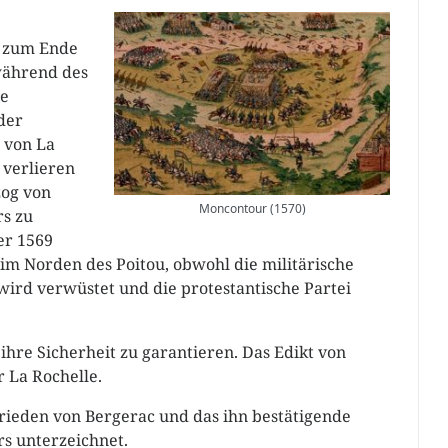
s zum Ende
während des
ie
der
 von La
 verlieren
zog von
Moncontour (1570)
rs zu
er 1569
 im Norden des Poitou, obwohl die militärische
u wird verwüstet und die protestantische Partei
hre Sicherheit zu garantieren. Das Edikt von
 La Rochelle.
Frieden von Bergerac und das ihn bestätigende
rs unterzeichnet.