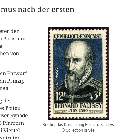
smus nach der ersten
eter der
n Paris, um
e
chen von
ten Entwurf
em Prinzip
men.
g des
es Poitou
riser Synode
8 Pfarrern
Briefmarke: Darstellung Bernard Palissys
i Viertel
© Collection privée
getreten.