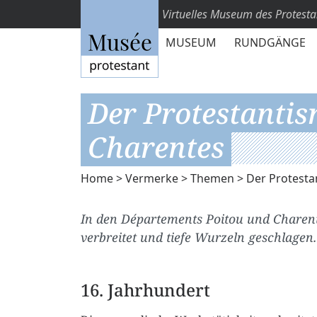
Virtuelles Museum des Protest
MUSEUM
RUNDGÄNGE
Der Protestantis
Charentes
Home
>
Vermerke
>
Themen
> Der Protesta
In den Départements Poitou und Charente
verbreitet und tiefe Wurzeln geschlagen.
16. Jahrhundert