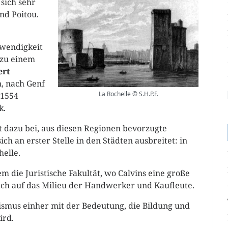
 sich sehr
nd Poitou.
twendigkeit
 zu einem
ert
, nach Genf
La Rochelle © S.H.P.F.
 1554
k.
gt dazu bei, aus diesen Regionen bevorzugte
h an erster Stelle in den Städten ausbreitet: in
helle.
em die Juristische Fakultät, wo Calvins eine große
nach auf das Milieu der Handwerker und Kaufleute.
ismus einher mit der Bedeutung, die Bildung und
ird.