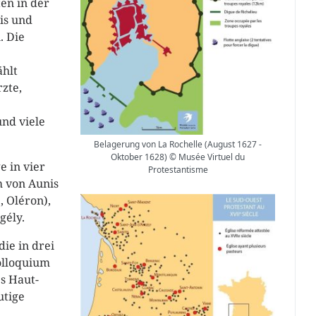
ten in der
is und
. Die
ählt
rzte,
nd viele
Belagerung von La Rochelle (August 1627 -
Oktober 1628) © Musée Virtuel du
e in vier
Protestantisme
m von Aunis
, Oléron),
gély.
die in drei
olloquium
es Haut-
utige