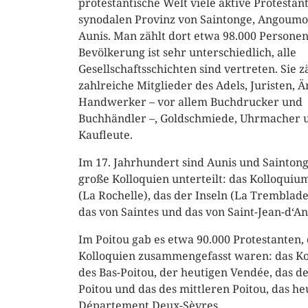
protestantische Welt viele aktive Protestan
synodalen Provinz von Saintonge, Angoumo
Aunis. Man zählt dort etwa 98.000 Personen
Bevölkerung ist sehr unterschiedlich, alle
Gesellschaftsschichten sind vertreten. Sie z
zahlreiche Mitglieder des Adels, Juristen, Ä
Handwerker – vor allem Buchdrucker und
Buchhändler –, Goldschmiede, Uhrmacher u
Kaufleute.
Im 17. Jahrhundert sind Aunis und Saintong
große Kolloquien unterteilt: das Kolloquiu
(La Rochelle), das der Inseln (La Tremblade
das von Saintes und das von Saint-Jean-d‘An
Im Poitou gab es etwa 90.000 Protestanten, 
Kolloquien zusammengefasst waren: das K
des Bas-Poitou, der heutigen Vendée, das d
Poitou und das des mittleren Poitou, das he
Département Deux-Sèvres.