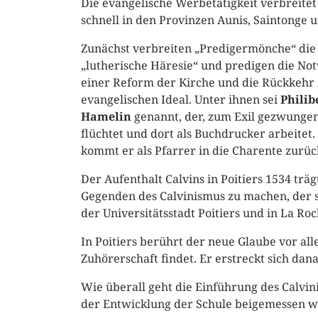
Die evangelische Werbetätigkeit verbreitet
schnell in den Provinzen Aunis, Saintonge u
Zunächst verbreiten „Predigermönche“ die
„lutherische Häresie“ und predigen die No
einer Reform der Kirche und die Rückkehr
evangelischen Ideal. Unter ihnen sei
Philib
Hamelin
genannt, der, zum Exil gezwungen
flüchtet und dort als Buchdrucker arbeitet.
kommt er als Pfarrer in die Charente zurüc
Der Aufenthalt Calvins in Poitiers 1534 trä
Gegenden des Calvinismus zu machen, der sic
der Universitätsstadt Poitiers und in La Roc
In Poitiers berührt der neue Glaube vor all
Zuhörerschaft findet. Er erstreckt sich da
Wie überall geht die Einführung des Calvin
der Entwicklung der Schule beigemessen w