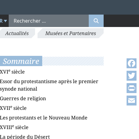
R
Actualités
Musées et Partenaires
Sommaire
e
XVI
siècle
Face
Essor du protestantisme après le premier
Twitt
synode national
Print
Guerres de religion
e
XVII
siècle
Emai
Les protestants et le Nouveau Monde
e
XVIII
siècle
La période du Désert