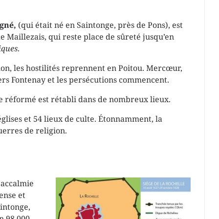
igné,
(qui était né en Saintonge, près de Pons), est
 Maillezais, qui reste
place de sûreté
jusqu’en
iques
.
ion, les hostilités reprennent en Poitou. Mercœur,
ers Fontenay et les persécutions commencent.
e réformé est rétabli dans de nombreux lieux.
glises et 54 lieux de culte. Étonnamment, la
erres de religion.
’accalmie
dense et
intonge,
n 98.000