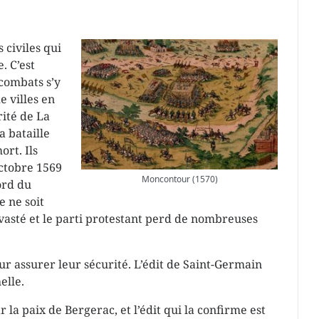
 civiles qui
. C’est
 combats s’y
 villes en
rité de La
a bataille
rt. Ils
octobre 1569
Moncontour (1570)
rd du
e ne soit
vasté et le parti protestant perd de nombreuses
ur assurer leur sécurité. L’édit de Saint-Germain
elle.
 la paix de Bergerac, et l’édit qui la confirme est