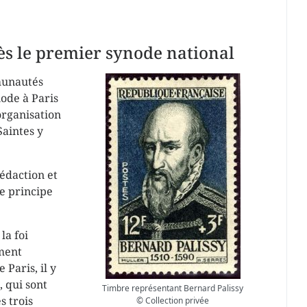
ès le premier synode national
munautés
node
à Paris
organisation
Saintes y
édaction et
le principe
la foi
ement
 Paris, il y
, qui sont
Timbre représentant Bernard Palissy
s trois
© Collection privée