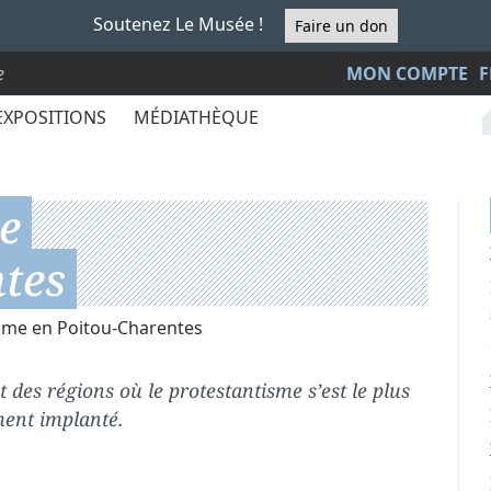
Soutenez Le Musée !
Faire un don
e
MON COMPTE
F
EXPOSITIONS
MÉDIATHÈQUE
e
tes
sme en Poitou-Charentes
des régions où le protestantisme s’est le plus
ment implanté.