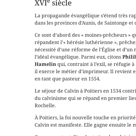
e
XVI
siècle
La propagande évangélique s’étend très r
dans les provinces d’Aunis, de Saintonge et 
Ce sont d’abord des « moines-prêcheurs » q
répandent l’« hérésie luthérienne », prêche
nécessité d’une réforme de l’Église et d’un 
l’idéal évangélique. Parmi eux, citons
Phili
Hamelin
qui, contraint à l’exil, se réfugie 
il exerce le métier d’imprimeur. Il revient
en tant que pasteur en 1554.
Le séjour de Calvin à Poitiers en 1534 contr
du calvinisme qui se répand en premier lieu da
Rochelle.
À Poitiers, la foi nouvelle touche en priorité
Calvin est manifeste. Elle gagne ensuite le 