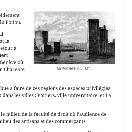
apidement
du Poitou.
ui
nt la
retour à
bert
à Genève où
La Rochelle © S.H.P.F.
 en Charente
ibue à faire de ces régions des espaces privilégiés
ns les villes : Poitiers, ville universitaire, et La
 le milieu de la faculté de droit où l’audience de
milieu des artisans et des commerçants.