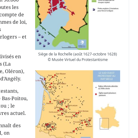
outes les
e compte de
mes de loi,
s
rlogers – et
Siège de la Rochelle (août 1627-octobre 1628)
divisés en
© Musée Virtuel du Protestantisme
s (La
e, Oléron),
-d’Angély.
testants,
e Bas-Poitou,
ou ; le
res actuel.
onnaît des
I, on