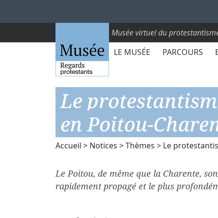
Musée virtuel du protestantism
LE MUSÉE
PARCOURS
Le protestantism
en Poitou-Charen
Accueil
>
Notices
>
Thèmes
> Le protestanti
Le Poitou, de même que la Charente, sont 
rapidement propagé et le plus profondé