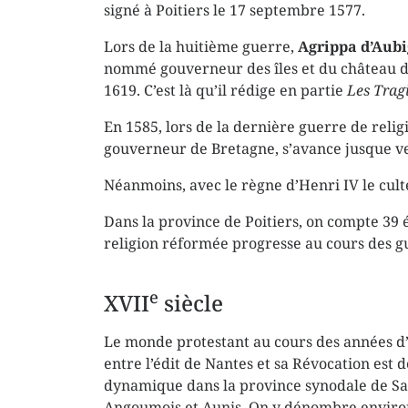
signé à Poitiers le 17 septembre 1577.
Lors de la huitième guerre,
Agrippa d’Aub
nommé gouverneur des îles et du château de
1619. C’est là qu’il rédige en partie
Les
Trag
En 1585, lors de la dernière guerre de relig
gouverneur de Bretagne, s’avance jusque v
Néanmoins, avec le règne d’Henri IV le cult
Dans la province de Poitiers, on compte 39 é
religion réformée progresse au cours des gu
e
XVII
siècle
Le monde protestant au cours des années d
entre l’édit de Nantes et sa Révocation est 
dynamique dans la province synodale de Sa
Angoumois et Aunis. On y dénombre enviro