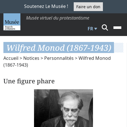
Soutenez Le Musée !
Faire un don
Musée virtuel du protestantisme
FR
Wilfred Monod (1867-1943)
Accueil
>
Notices
>
Personnalités
> Wilfred Monod
(1867-1943)
Une figure phare