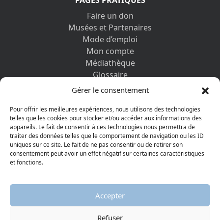
PAGES PRATIQUES
Faire un don
Musées et Partenaires
Mode d’emploi
Mon compte
Médiathèque
Glossaire
Contactez-nous
Gérer le consentement
Mentions légales
Vos informations personnelles et cookies
Pour offrir les meilleures expériences, nous utilisons des technologies
telles que les cookies pour stocker et/ou accéder aux informations des
appareils. Le fait de consentir à ces technologies nous permettra de
DÉCOUVRIR AUSSI
traiter des données telles que le comportement de navigation ou les ID
uniques sur ce site. Le fait de ne pas consentir ou de retirer son
consentement peut avoir un effet négatif sur certaines caractéristiques
et fonctions.
Accepter
Refuser