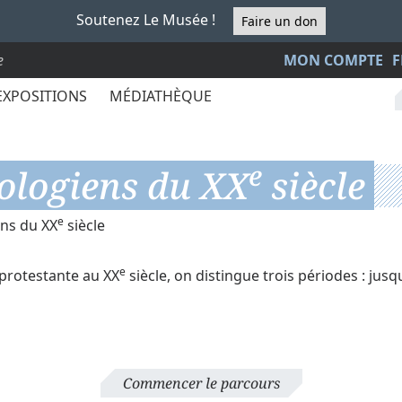
Soutenez Le Musée !
Faire un don
e
MON COMPTE
F
EXPOSITIONS
MÉDIATHÈQUE
e
éologiens du XX
siècle
e
ens du XX
siècle
e
 protestante au XX
siècle, on distingue trois périodes : jus
Commencer le parcours