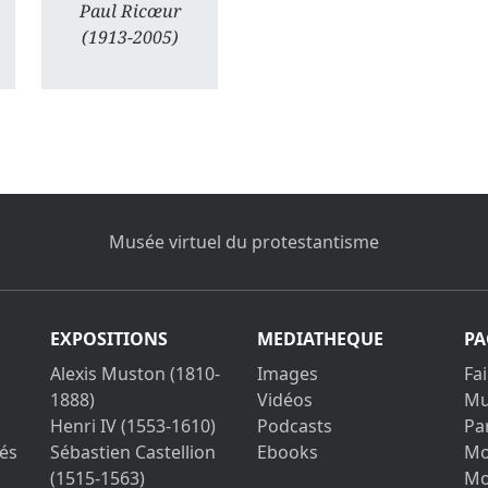
Paul Ricœur
(1913-2005)
Musée virtuel du protestantisme
EXPOSITIONS
MEDIATHEQUE
PA
Alexis Muston (1810-
Images
Fa
1888)
Vidéos
Mu
Henri IV (1553-1610)
Podcasts
Pa
és
Sébastien Castellion
Ebooks
Mo
(1515-1563)
Mo