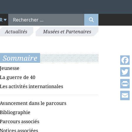
R
Actualités
Musées et Partenaires
Sommaire
Jeunesse
Face
La guerre de 40
Twitt
Les activités internationales
Print
Avancement dans le parcours
Emai
Bibliographie
Parcours associés
Notices associées