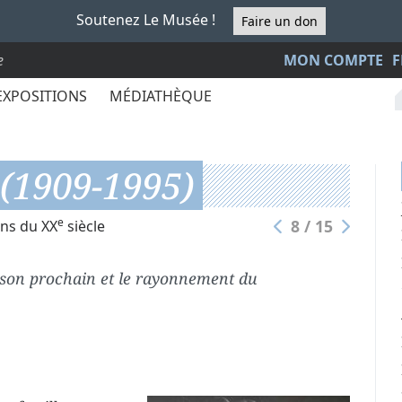
Soutenez Le Musée !
Faire un don
e
MON COMPTE
F
EXPOSITIONS
MÉDIATHÈQUE
(1909-1995)
e
8 / 15
ens du XX
siècle
 son prochain et le rayonnement du