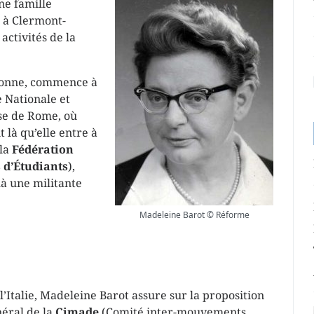
ne famille
s à Clermont-
activités de la
rbonne, commence à
e Nationale et
ise de Rome, où
 là qu’elle entre à
 la
Fédération
 d’Étudiants
),
là une militante
Madeleine Barot © Réforme
’Italie, Madeleine Barot assure sur la proposition
néral de la
Cimade
(Comité inter-mouvements