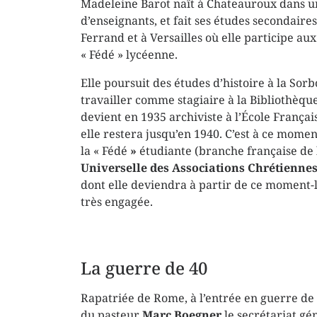
Madeleine Barot naît à Chateauroux dans u
d’enseignants, et fait ses études secondaire
Ferrand et à Versailles où elle participe aux 
« Fédé » lycéenne.
Elle poursuit des études d’histoire à la So
travailler comme stagiaire à la Bibliothèqu
devient en 1935 archiviste à l’École França
elle restera jusqu’en 1940. C’est à ce moment
la « Fédé
»
étudiante (branche française de
Universelle des Associations Chrétiennes
dont elle deviendra à partir de ce moment-
très engagée.
La guerre de 40
Rapatriée de Rome, à l’entrée en guerre de l
du pasteur
Marc Boegner
le secrétariat gé