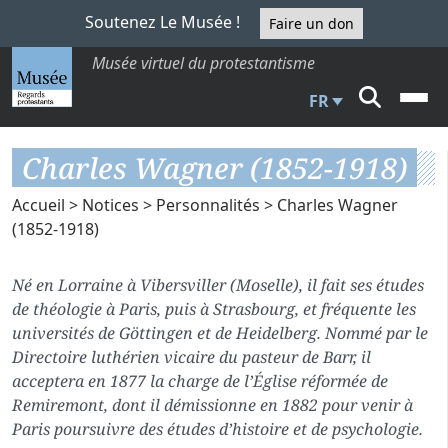
Soutenez Le Musée !
Faire un don
Musée virtuel du protestantisme
FR
Charles Wagner (1852-1918)
Accueil
>
Notices
>
Personnalités
> Charles Wagner
(1852-1918)
Né en Lorraine à Vibersviller (Moselle), il fait ses études
de théologie à Paris, puis à Strasbourg, et fréquente les
universités de Göttingen et de Heidelberg. Nommé par le
Directoire luthérien vicaire du pasteur de Barr, il
acceptera en 1877 la charge de l’Église réformée de
Remiremont, dont il démissionne en 1882 pour venir à
Paris poursuivre des études d’histoire et de psychologie.