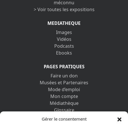
méconnu
> Voir toutes les expositions
MEDIATHEQUE
Images
Vidéos
Podcasts
Ebooks
PAGES PRATIQUES
Faire un don
Musées et Partenaires
Mode d’emploi
Mon compte
Médiathèque
Glossaire
Contactez-nous
Gérer le consentement
Mentions légales