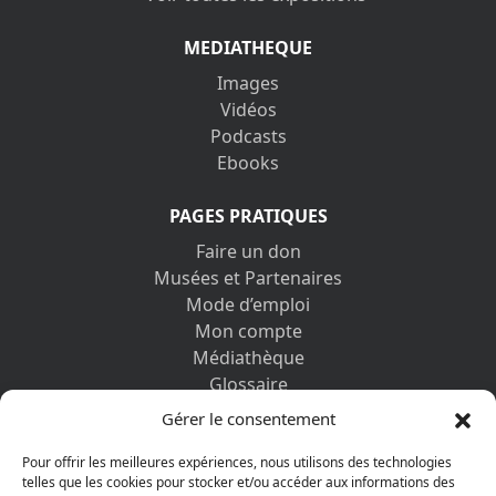
MEDIATHEQUE
Images
Vidéos
Podcasts
Ebooks
PAGES PRATIQUES
Faire un don
Musées et Partenaires
Mode d’emploi
Mon compte
Médiathèque
Glossaire
Contactez-nous
Gérer le consentement
Mentions légales
Vos informations personnelles et cookies
Pour offrir les meilleures expériences, nous utilisons des technologies
telles que les cookies pour stocker et/ou accéder aux informations des