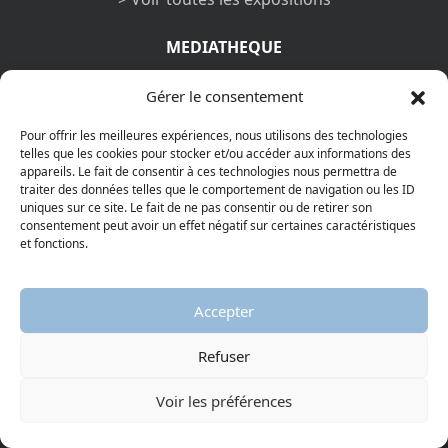
MEDIATHEQUE
Images
Gérer le consentement
Vidéos
Podcasts
Pour offrir les meilleures expériences, nous utilisons des technologies
Ebooks
telles que les cookies pour stocker et/ou accéder aux informations des
appareils. Le fait de consentir à ces technologies nous permettra de
traiter des données telles que le comportement de navigation ou les ID
PAGES PRATIQUES
uniques sur ce site. Le fait de ne pas consentir ou de retirer son
consentement peut avoir un effet négatif sur certaines caractéristiques
Faire un don
et fonctions.
Musées et Partenaires
Mode d’emploi
Mon compte
Accepter
Médiathèque
Glossaire
Refuser
Contactez-nous
Mentions légales
Voir les préférences
Vos informations personnelles et cookies