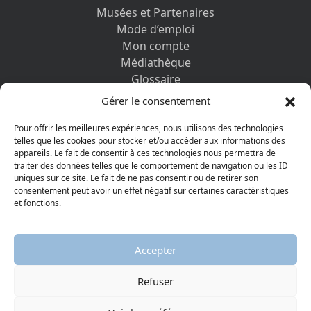
Musées et Partenaires
Mode d’emploi
Mon compte
Médiathèque
Glossaire
Contactez-nous
Gérer le consentement
Mentions légales
Vos informations personnelles et cookies
Pour offrir les meilleures expériences, nous utilisons des technologies
telles que les cookies pour stocker et/ou accéder aux informations des
appareils. Le fait de consentir à ces technologies nous permettra de
DÉCOUVRIR AUSSI
traiter des données telles que le comportement de navigation ou les ID
uniques sur ce site. Le fait de ne pas consentir ou de retirer son
consentement peut avoir un effet négatif sur certaines caractéristiques
et fonctions.
Accepter
Refuser
© 2026 Musée protestant
Visiter la page Facebook
Visiter la page Youtube