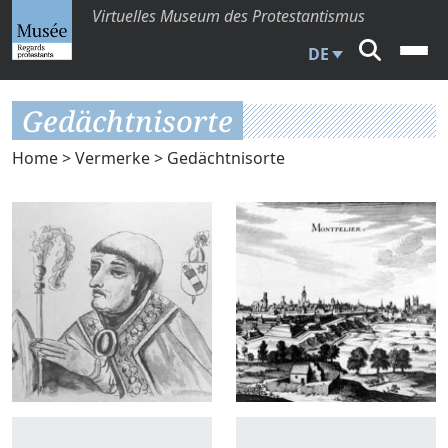
Virtuelles Museum des Protestantismus
DE
Gedächtnisorte
Home
>
Vermerke
> Gedächtnisorte