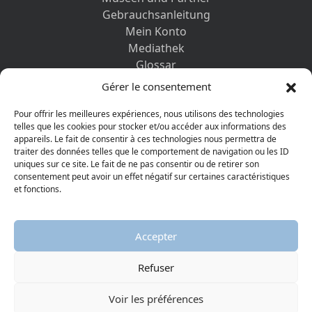
Gebrauchsanleitung
Mein Konto
Mediathek
Glossar
Kontaktformular
Gérer le consentement
Impressum
Datenschutz-Bestimmungen
Pour offrir les meilleures expériences, nous utilisons des technologies
telles que les cookies pour stocker et/ou accéder aux informations des
appareils. Le fait de consentir à ces technologies nous permettra de
ENTDECKEN SIE AUCH
traiter des données telles que le comportement de navigation ou les ID
uniques sur ce site. Le fait de ne pas consentir ou de retirer son
consentement peut avoir un effet négatif sur certaines caractéristiques
et fonctions.
Accepter
Refuser
© 2026 Protestantisches Museum
Visiter la page Facebook
Visiter la page Youtube
Voir les préférences