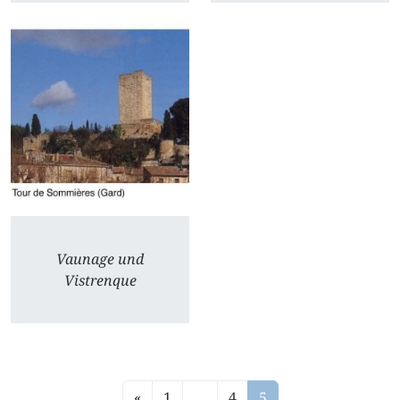
Vaunage und
Vistrenque
«
1
…
4
5