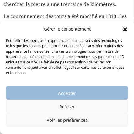
chercher la pierre à une trentaine de kilomètres.
Le couronnement des tours a été modifié en 1813 : les
toitures en bulbes ont été remplacées par des
Gérer le consentement
balustrades.
Pour offrir les meilleures expériences, nous utilisons des technologies
telles que les cookies pour stocker et/ou accéder aux informations des
appareils. Le fait de consentir à ces technologies nous permettra de
traiter des données telles que le comportement de navigation ou les ID
uniques sur ce site. Le fait de ne pas consentir ou de retirer son
consentement peut avoir un effet négatif sur certaines caractéristiques
et fonctions.
Cliquez sur « J’accepte » pour activer le
service
J’accepte
Accepter
Refuser
Voir les préférences