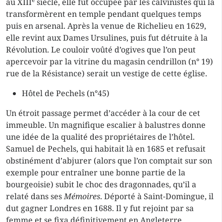
au XIII
siècle, elle fut occupée par les calvinistes qui la
transformèrent en temple pendant quelques temps
puis en arsenal. Après la venue de Richelieu en 1629,
elle revint aux Dames Ursulines, puis fut détruite à la
Révolution. Le couloir voûté d’ogives que l’on peut
apercevoir par la vitrine du magasin cendrillon (n° 19)
rue de la Résistance) serait un vestige de cette église.
Hôtel de Pechels (n°45)
Un étroit passage permet d’accéder à la cour de cet
immeuble. Un magnifique escalier à balustres donne
une idée de la qualité des propriétaires de l’hôtel.
Samuel de Pechels, qui habitait là en 1685 et refusait
obstinément d’abjurer (alors que l’on comptait sur son
exemple pour entraîner une bonne partie de la
bourgeoisie) subit le choc des dragonnades, qu’il a
relaté dans ses
Mémoires
. Déporté à Saint-Domingue, il
dut gagner Londres en 1688. Il y fut rejoint par sa
femme et se fixa définitivement en Angleterre.