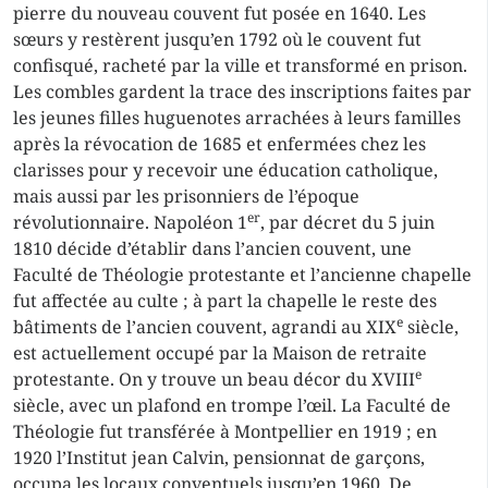
pierre du nouveau couvent fut posée en 1640. Les
sœurs y restèrent jusqu’en 1792 où le couvent fut
confisqué, racheté par la ville et transformé en prison.
Les combles gardent la trace des inscriptions faites par
les jeunes filles huguenotes arrachées à leurs familles
après la révocation de 1685 et enfermées chez les
clarisses pour y recevoir une éducation catholique,
mais aussi par les prisonniers de l’époque
er
révolutionnaire. Napoléon 1
, par décret du 5 juin
1810 décide d’établir dans l’ancien couvent, une
Faculté de Théologie protestante et l’ancienne chapelle
fut affectée au culte ; à part la chapelle le reste des
e
bâtiments de l’ancien couvent, agrandi au XIX
siècle,
est actuellement occupé par la Maison de retraite
e
protestante. On y trouve un beau décor du XVIII
siècle, avec un plafond en trompe l’œil. La Faculté de
Théologie fut transférée à Montpellier en 1919 ; en
1920 l’Institut jean Calvin, pensionnat de garçons,
occupa les locaux conventuels jusqu’en 1960. De