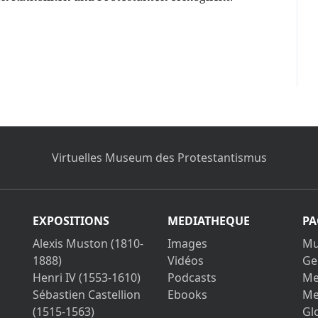
Virtuelles Museum des Protestantismus
EXPOSITIONS
MEDIATHEQUE
PA
Alexis Muston (1810-
Images
Mu
1888)
Vidéos
Ge
Henri IV (1553-1610)
Podcasts
Me
Sébastien Castellion
Ebooks
Me
(1515-1563)
Gl