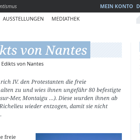
antismus
MEIN KONTO
D
AUSSTELLUNGEN
MEDIATHEK
ikts von Nantes
 Edikts von Nantes
ich IV. den Protestanten die freie
alten zu und wies ihnen ungefähr 80 befestigte
-sur-Mer, Montaigu …). Diese wurden ihnen ab
ichelieu wieder entzogen, damit sie nicht
.
e freie