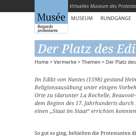
Virtuelles Museum des Protest
MUSEUM
RUNDGÄNGE
Der Platz des Ed
Home
>
Vermerke
>
Themen
> Der Platz des
Im Edikt von Nantes (1598) gestand Heinr
Religionsausübung unter einigen Vorbeh
Orte zu (darunter La Rochelle, Beauvoir
dem Beginn des 17. Jahrhunderts durch R
einen „Staat im Staat“ errichten konnten
So gut es ging, behielten die Protestanten di