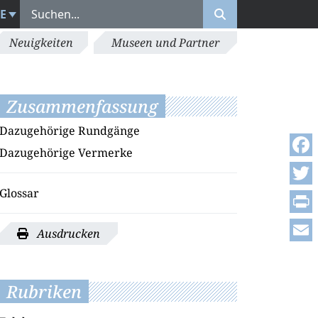
E
Neuigkeiten
Museen und Partner
Zusammenfassung
Dazugehörige Rundgänge
Dazugehörige Vermerke
Face
Glossar
Twitt
Print
Ausdrucken
Emai
Rubriken