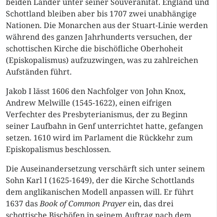
beiden Länder unter seiner Souveränität. England und
Schottland bleiben aber bis 1707 zwei unabhängige
Nationen. Die Monarchen aus der Stuart-Linie werden
während des ganzen Jahrhunderts versuchen, der
schottischen Kirche die bischöfliche Oberhoheit
(Episkopalismus) aufzuzwingen, was zu zahlreichen
Aufständen führt.
Jakob I lässt 1606 den Nachfolger von John Knox,
Andrew Melwille (1545-1622), einen eifrigen
Verfechter des Presbyterianismus, der zu Beginn
seiner Laufbahn in Genf unterrichtet hatte, gefangen
setzen. 1610 wird im Parlament die Rückkehr zum
Episkopalismus beschlossen.
Die Auseinandersetzung verschärft sich unter seinem
Sohn Karl I (1625-1649), der die Kirche Schottlands
dem anglikanischen Modell anpassen will. Er führt
1637 das
Book of Common Prayer
ein, das drei
schottische Bischöfen in seinem Auftrag nach dem