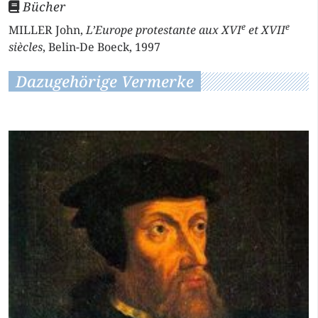
Bücher
e
e
MILLER John,
L’Europe protestante aux XVI
et XVII
siècles
, Belin-De Boeck, 1997
Dazugehörige Vermerke