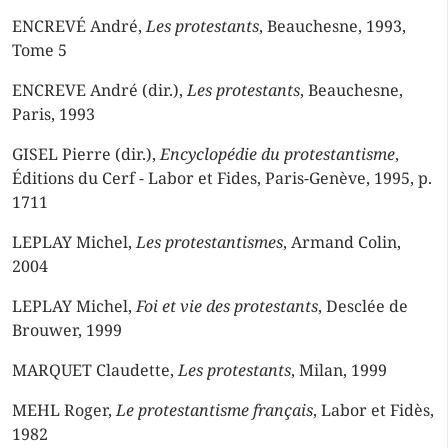
ENCREVÉ André,
Les protestants
, Beauchesne, 1993,
Tome 5
ENCREVE André (dir.),
Les protestants
, Beauchesne,
Paris, 1993
GISEL Pierre (dir.),
Encyclopédie du protestantisme
,
Éditions du Cerf - Labor et Fides, Paris-Genève, 1995, p.
1711
LEPLAY Michel,
Les protestantismes
, Armand Colin,
2004
LEPLAY Michel,
Foi et vie des protestants
, Desclée de
Brouwer, 1999
MARQUET Claudette,
Les protestants
, Milan, 1999
MEHL Roger,
Le protestantisme français
, Labor et Fidès,
1982