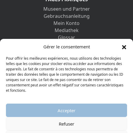
Museen und Partner
Gebrauchsanleitung
Mein Konto
Mediathek
Glossar
Kontaktformular
Gérer le consentement
Impressum
Datenschutz-Bestimmungen
Pour offrir les meilleures expériences, nous utilisons des technologies
telles que les cookies pour stocker et/ou accéder aux informations des
appareils. Le fait de consentir à ces technologies nous permettra de
ENTDECKEN SIE AUCH
traiter des données telles que le comportement de navigation ou les ID
uniques sur ce site. Le fait de ne pas consentir ou de retirer son
consentement peut avoir un effet négatif sur certaines caractéristiques
et fonctions.
Accepter
Refuser
© 2026 Protestantisches Museum
Visiter la page Facebook
Visiter la page Youtube