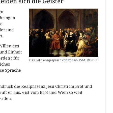
iden sich die Geister
en
thringen
ie
eder und
t.
Willen des
und Einheit
rden ; für
Das Religionsgespräch von Poissy (1561) © SHPF
liches
ese Sprache
hdruck die Realpräsenz Jesu Christi im Brot und
uft er aus, « ist vom Brot und Wein so weit
Erde ».