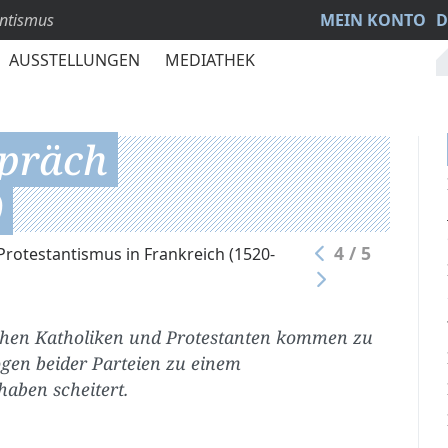
antismus
MEIN KONTO
D
AUSSTELLUNGEN
MEDIATHEK
spräch
)
4 / 5
rotestantismus in Frankreich (1520-
chen Katholiken und Protestanten kommen zu
ogen beider Parteien zu einem
haben scheitert.