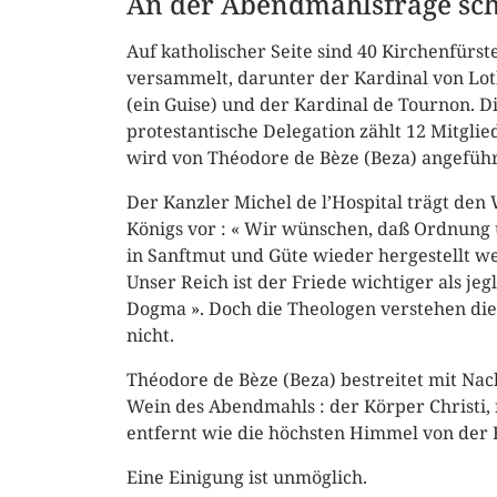
An der Abendmahlsfrage sche
Auf katholischer Seite sind 40 Kirchenfürst
versammelt, darunter der Kardinal von Lo
(ein Guise) und der Kardinal de Tournon. D
protestantische Delegation zählt 12 Mitgli
wird von Théodore de Bèze (Beza) angeführ
Der Kanzler Michel de l’Hospital trägt den 
Königs vor : « Wir wünschen, daß Ordnung 
in Sanftmut und Güte wieder hergestellt we
Unser Reich ist der Friede wichtiger als jeg
Dogma ». Doch die Theologen verstehen di
nicht.
Théodore de Bèze (Beza) bestreitet mit Nac
Wein des Abendmahls : der Körper Christi, r
entfernt wie die höchsten Himmel von der 
Eine Einigung ist unmöglich.