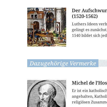
Der Aufschwung
(1520-1562)
Luthers Ideen verb
gelingt es zunächs
1540 bildet sich je
Dazugehörige Vermerke
Michel de l’Hos
Er ist ein katholis
angehalten, Kathol
religiösen Zusamme