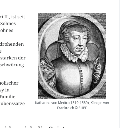
II., ist seit
 Sohnes
Sohnes
n drohenden
e
starken der
erschwörung
olischer
sy in
Familie
aubenssätze
Katharina von Medici (1519-1589), Königin von
Frankreich © SHPF