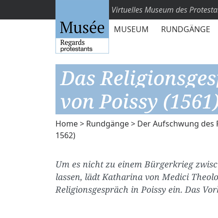
Virtuelles Museum des Protest
MUSEUM
RUNDGÄNGE
Das Religionsge
von Poissy (1561
Home
>
Rundgänge
>
Der Aufschwung des P
1562)
Um es nicht zu einem Bürgerkrieg zwis
lassen, lädt Katharina von Medici Theol
Religionsgespräch in Poissy ein. Das Vor