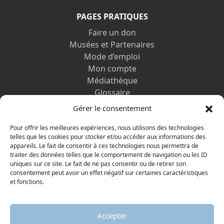
PAGES PRATIQUES
Faire un don
Musées et Partenaires
Mode d’emploi
Mon compte
Médiathèque
Glossaire
Contactez-nous
Gérer le consentement
Mentions légales
Vos informations personnelles et cookies
Pour offrir les meilleures expériences, nous utilisons des technologies
telles que les cookies pour stocker et/ou accéder aux informations des
appareils. Le fait de consentir à ces technologies nous permettra de
DÉCOUVRIR AUSSI
traiter des données telles que le comportement de navigation ou les ID
uniques sur ce site. Le fait de ne pas consentir ou de retirer son
consentement peut avoir un effet négatif sur certaines caractéristiques
et fonctions.
Accepter