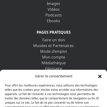
Images
Vidéos
Podcasts
Ebooks
PAGES PRATIQUES
Faire un don
Musées et Partenaires
Mode d’emploi
Mon compte
Médiathèque
Glossaire
Contactez-nous
Gérer le consentement
Mentions légales
Vos informations personnelles et cookies
Pour offrir les meilleures expériences, nous utilisons des technologies
telles que les cookies pour stocker et/ou accéder aux informations des
appareils. Le fait de consentir à ces technologies nous permettra de
DÉCOUVRIR AUSSI
traiter des données telles que le comportement de navigation ou les ID
uniques sur ce site. Le fait de ne pas consentir ou de retirer son
consentement peut avoir un effet négatif sur certaines caractéristiques