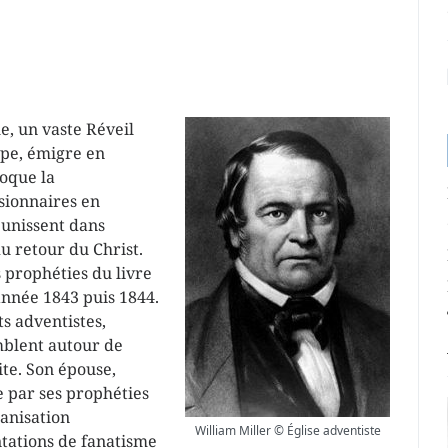
le, un vaste Réveil
ope, émigre en
oque la
ssionnaires en
éunissent dans
du retour du Christ.
 prophéties du livre
année 1843 puis 1844.
ts adventistes,
emblent autour de
te. Son épouse,
e par ses prophéties
ganisation
William Miller © Église adventiste
tations de fanatisme