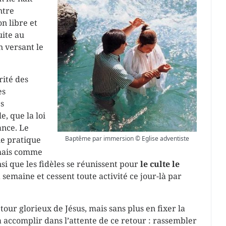
ntre
n libre et
uite au
n versant le
rité des
es
es
, que la loi
ance. Le
ie pratique
Baptême par immersion © Eglise adventiste
mais comme
nsi que les fidèles se réunissent pour
le culte le
 semaine et cessent toute activité ce jour-là par
tour glorieux de Jésus, mais sans plus en fixer la
 à accomplir dans l’attente de ce retour : rassembler