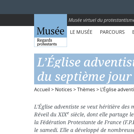
Musée virtuel du protestantism
LE MUSÉE
PARCOURS
L’Église adventis
du septième jour
Accueil
>
Notices
>
Thèmes
> L’Église advent
L’Église adventiste se veut héritière d
e
Réveil du XIX
siècle, dont elle partage l
la Fédération Protestante de France (F.P.F
le samedi. Elle a développé de nombreus