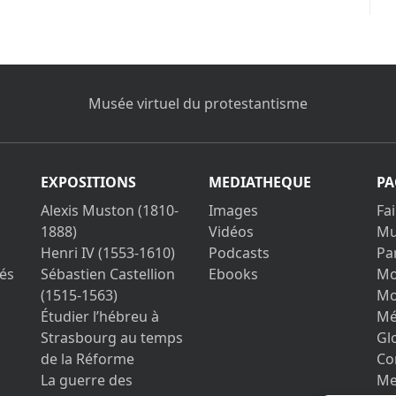
Musée virtuel du protestantisme
EXPOSITIONS
MEDIATHEQUE
PA
Alexis Muston (1810-
Images
Fa
1888)
Vidéos
Mu
Henri IV (1553-1610)
Podcasts
Pa
és
Sébastien Castellion
Ebooks
Mo
(1515-1563)
Mo
Étudier l’hébreu à
Mé
Strasbourg au temps
Gl
de la Réforme
Co
La guerre des
Me