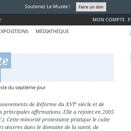
Soutenez Le Musée !
Faire un don
e
MON COMPTE
F
EXPOSITIONS
MÉDIATHÈQUE
te
iste du septième jour
e
es mouvements de Réforme du XVI
siècle et de
es principales affirmations. Elle a rejoint en 2005
.). Cette minorité protestante pratique le culte
es œuvres dans le domaine de la santé, de