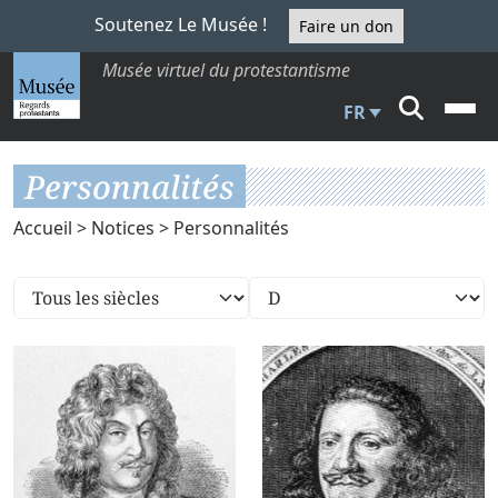
Soutenez Le Musée !
Faire un don
Musée virtuel du protestantisme
FR
Personnalités
Accueil
>
Notices
> Personnalités