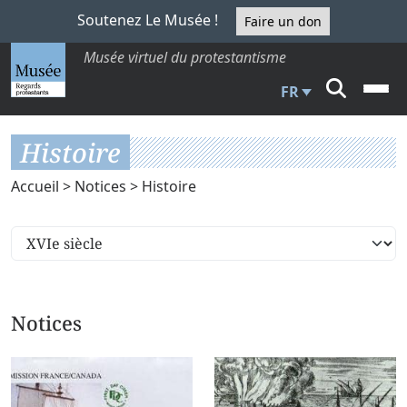
Soutenez Le Musée !
Faire un don
Musée virtuel du protestantisme
FR
Histoire
Accueil
>
Notices
> Histoire
Notices