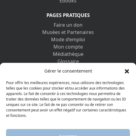
Ebooks
PAGES PRATIQUES
Faire un don
Musées et Partenaires
Mode d’emploi
Mon compte
Médiathèque
Glossaire
Contactez-nous
Gérer le consentement
Mentions légales
Vos informations personnelles et cookies
Pour offrir les meilleures expériences, nous utilisons des technologies
telles que les cookies pour stocker et/ou accéder aux informations des
appareils. Le fait de consentir à ces technologies nous permettra de
DÉCOUVRIR AUSSI
traiter des données telles que le comportement de navigation ou les ID
uniques sur ce site. Le fait de ne pas consentir ou de retirer son
consentement peut avoir un effet négatif sur certaines caractéristiques
et fonctions.
Accepter