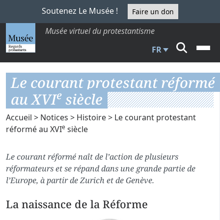
Soutenez Le Musée !
Faire un don
Musée virtuel du protestantisme
FR
Le courant protestant réformé
e
au XVI
siècle
Accueil
>
Notices
>
Histoire
> Le courant protestant
e
réformé au XVI
siècle
Le courant réformé naît de l’action de plusieurs
réformateurs et se répand dans une grande partie de
l’Europe, à partir de Zurich et de Genève.
La naissance de la Réforme