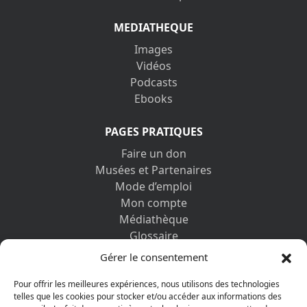
MEDIATHEQUE
Images
Vidéos
Podcasts
Ebooks
PAGES PRATIQUES
Faire un don
Musées et Partenaires
Mode d’emploi
Mon compte
Médiathèque
Glossaire
Contactez-nous
Gérer le consentement
Mentions légales
Vos informations personnelles et cookies
Pour offrir les meilleures expériences, nous utilisons des technologies
telles que les cookies pour stocker et/ou accéder aux informations des