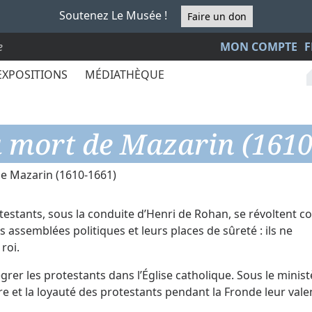
Soutenez Le Musée !
Faire un don
e
MON COMPTE
F
EXPOSITIONS
MÉDIATHÈQUE
la mort de Mazarin (1610
 de Mazarin (1610-1661)
protestants, sous la conduite d’Henri de Rohan, se révoltent c
urs assemblées politiques et leurs places de sûreté : ils ne
roi.
égrer les protestants dans l’Église catholique. Sous le minis
re et la loyauté des protestants pendant la Fronde leur vale