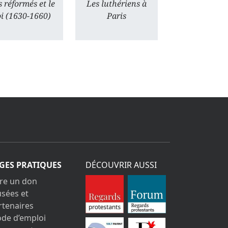
 réformés et le
Les luthériens à
oi (1630-1660)
Paris
GES PRATIQUES
DÉCOUVRIR AUSSI
ire un don
sées et
rtenaires
de d’emploi