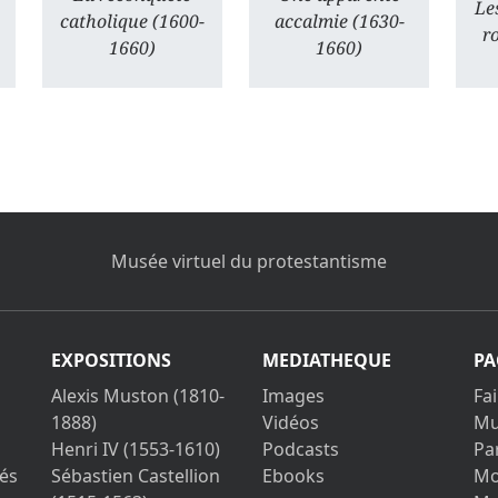
Les
catholique (1600-
accalmie (1630-
r
1660)
1660)
Musée virtuel du protestantisme
EXPOSITIONS
MEDIATHEQUE
PA
Alexis Muston (1810-
Images
Fa
1888)
Vidéos
Mu
Henri IV (1553-1610)
Podcasts
Pa
és
Sébastien Castellion
Ebooks
Mo