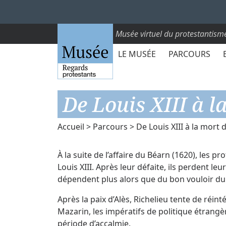
Musée virtuel du protestantism
LE MUSÉE
PARCOURS
De Louis XIII à 
Accueil
>
Parcours
> De Louis XIII à la mort
À la suite de l’affaire du Béarn (1620), les 
Louis XIII. Après leur défaite, ils perdent le
dépendent plus alors que du bon vouloir du 
Après la paix d’Alès, Richelieu tente de réint
Mazarin, les impératifs de politique étrangè
période d’accalmie.