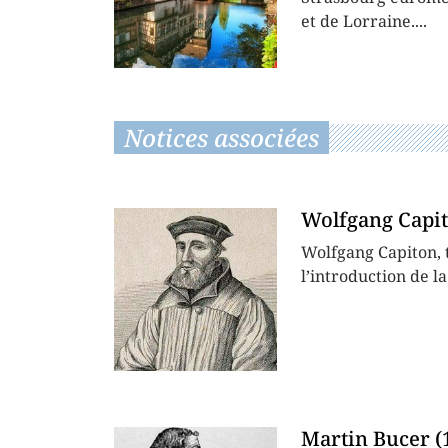
et de Lorraine....
Notices associées
Wolfgang Capit
Wolfgang Capiton, t
l’introduction de l
Martin Bucer (