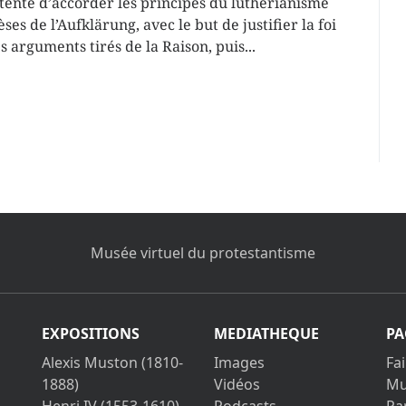
 tenté d’accorder les principes du luthérianisme
ses de l’Aufklärung, avec le but de justifier la foi
 arguments tirés de la Raison, puis...
Musée virtuel du protestantisme
EXPOSITIONS
MEDIATHEQUE
PA
Alexis Muston (1810-
Images
Fa
1888)
Vidéos
Mu
Henri IV (1553-1610)
Podcasts
Pa