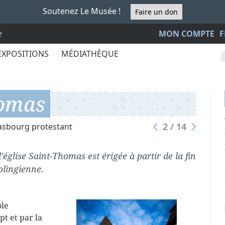
Soutenez Le Musée !
Faire un don
e
MON COMPTE
F
EXPOSITIONS
MÉDIATHÈQUE
homas
2 / 14
asbourg protestant
’église Saint-Thomas est érigée à partir de la fin
olingienne.
ole
pt et par la