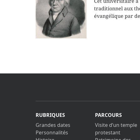
Cet universitaire a
traditionnel aux thè
évangélique par des
RUBRIQUES
PARCOURS
Grandes dates
Visite d’un temple
Personnalités
protestant
Histoire
Patrimoine des