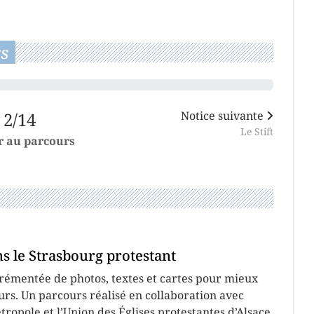
s
2/14
Notice suivante
Le Stift
r au parcours
 le Strasbourg protestant
émentée de photos, textes et cartes pour mieux
urs. Un parcours réalisé en collaboration avec
opole et l’Union des Églises protestantes d’Alsace