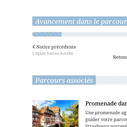
Avancement dans le parcour
Notice précédente
L’église Sainte-Aurélie
Retou
Parcours associés
Promenade dans
Une promenade agr
guider votre parco
Strasbourg eurométr