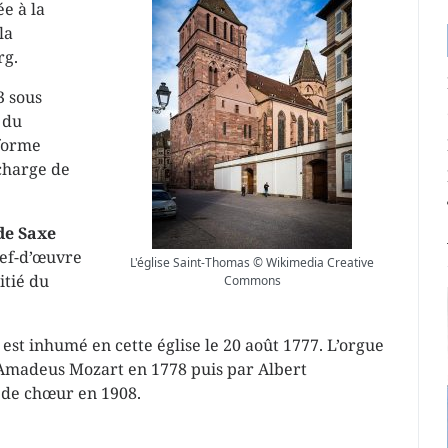
e à la
la
rg.
3 sous
 du
éforme
charge de
de Saxe
chef-d’œuvre
L'église Saint-Thomas © Wikimedia Creative
itié du
Commons
est inhumé en cette église le 20 août 1777. L’orgue
Amadeus Mozart en 1778 puis par Albert
e de chœur en 1908.