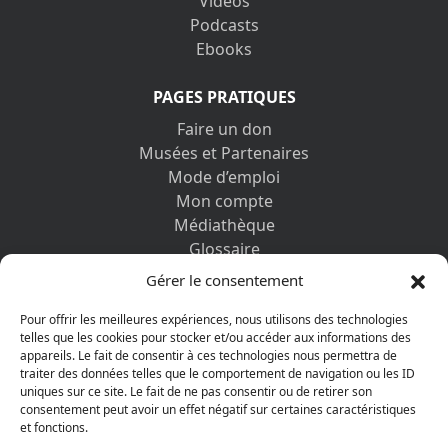
Vidéos
Podcasts
Ebooks
PAGES PRATIQUES
Faire un don
Musées et Partenaires
Mode d’emploi
Mon compte
Médiathèque
Glossaire
Contactez-nous
Gérer le consentement
Mentions légales
Vos informations personnelles et cookies
Pour offrir les meilleures expériences, nous utilisons des technologies
telles que les cookies pour stocker et/ou accéder aux informations des
appareils. Le fait de consentir à ces technologies nous permettra de
DÉCOUVRIR AUSSI
traiter des données telles que le comportement de navigation ou les ID
uniques sur ce site. Le fait de ne pas consentir ou de retirer son
consentement peut avoir un effet négatif sur certaines caractéristiques
et fonctions.