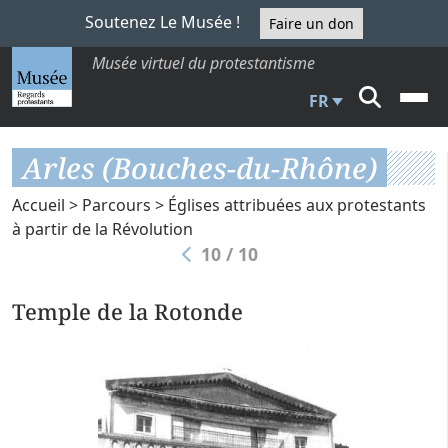
Soutenez Le Musée !
Faire un don
Musée virtuel du protestantisme
FR
Arles (Bouches-du-Rhône)
Accueil
>
Parcours
>
Églises attribuées aux protestants
à partir de la Révolution
10 / 10
Temple de la Rotonde