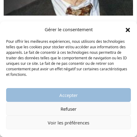
Paul Ricœur (1913-2005)
Gérer le consentement
Philosophe, considéré comme l’un des plus grands
penseurs français d’après-guerre, Paul Ricœur se veut
Pour offrir les meilleures expériences, nous utilisons des technologies
telles que les cookies pour stocker et/ou accéder aux informations des
pleinement philosophe et pleinement chrétien. Loin
appareils. Le fait de consentir à ces technologies nous permettra de
des feux médiatiques, ce penseur de l’action recherche
traiter des données telles que le comportement de navigation ou les ID
à travers...
uniques sur ce site. Le fait de ne pas consentir ou de retirer son
consentement peut avoir un effet négatif sur certaines caractéristiques
et fonctions.
Accepter
Refuser
Voir les préférences