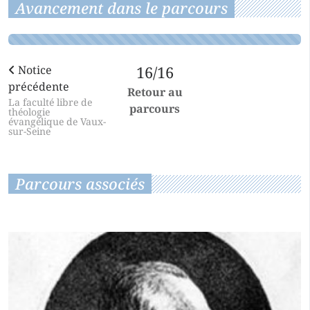
Avancement dans le parcours
Notice
16/16
précédente
Retour au
La faculté libre de
parcours
théologie
évangélique de Vaux-
sur-Seine
Parcours associés