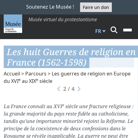
Soutenez Le Musée !
Faire un don
Musée virtuel du protestantisme
FR
Les huit Guerres de religion en
France (1562-1598)
Accueil
>
Parcours
>
Les guerres de religion en Europe
e
e
du XVI
au XIX
siècle
2 / 4
e
La France connaît au XVI
siècle une fracture religieuse :
la grande majorité du pays reste fidèle au catholicisme,
tandis qu’une importante minorité rejoint la Réforme. Le
principe de la coexistence de deux confessions dans le
Royaume se révèle inapplicable. La guerre ne peut être