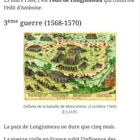
23 mars 1568, c’est
l’édit de Longjumeau
qui confirme
l’édit d’Amboise.
ème
3
guerre (1568-1570)
Défaite de la bataille de Moncontour (3 octobre 1569)
© S.H.P.F.
La paix de Longjumeau ne dure que cinq mois.
La guerre civile en France subit l’influence des