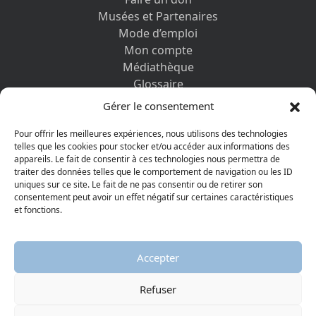
Musées et Partenaires
Mode d’emploi
Mon compte
Médiathèque
Glossaire
Contactez-nous
Gérer le consentement
Mentions légales
Vos informations personnelles et cookies
Pour offrir les meilleures expériences, nous utilisons des technologies
telles que les cookies pour stocker et/ou accéder aux informations des
appareils. Le fait de consentir à ces technologies nous permettra de
DÉCOUVRIR AUSSI
traiter des données telles que le comportement de navigation ou les ID
uniques sur ce site. Le fait de ne pas consentir ou de retirer son
consentement peut avoir un effet négatif sur certaines caractéristiques
et fonctions.
Accepter
Refuser
© 2026 Musée protestant
Visiter la page Facebook
Visiter la page Youtube