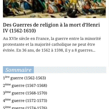
Des Guerres de religion à la mort d’Henri
IV (1562-1610)
Au XVIe siècle en France, la guerre entre la minorité
protestante et la majorité catholique ne peut être
évitée. En 36 ans, de 1562 à 1598, il y a 8 guerres...
Sommaire
ère
1
guerre (1562-1563)
ème
2
guerre (1567-1568)
ème
3
guerre (1568-1570)
ème
4
guerre (1572-1573)
ème
5
guerre (1574-1576)