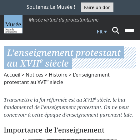
Soutenez Le Musée !
Faire un don
Musée virtuel du protestantisme
FR
L’enseignement protestant
e
au XVII
siècle
Accueil
>
Notices
>
Histoire
> L’enseignement
e
protestant au XVII
siècle
e
Transmettre la foi réformée est au XVII
siècle, le but
fondamental de l’enseignement protestant. On ne peut
concevoir à cette époque d’enseignement purement laïc.
Importance de l'enseignement