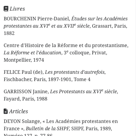
Livres
BOURCHENIN Pierre-Daniel,
Études sur les Académies
e
e
protestantes au XVI
et au XVII
siècle
, Grassart, Paris,
1882
Centre d'Histoire de la Réforme et du protestantisme,
e
La Réforme et l’éducation
, 3
colloque, Privat,
Montpellier, 1974
FELICE Paul (de),
Les protestants d’autrefois
,
Fischbacher, Paris, 1897-1901, Tome 4
e
GARRISSON Janine,
Les Protestants au XVI
siècle
,
Fayard, Paris, 1988
Articles
DEYON Solange, « Les Académies protestantes en
France »,
Bulletin de la SHPF,
SHPF, Paris, 1989,
Numéro 127, p. 77-86