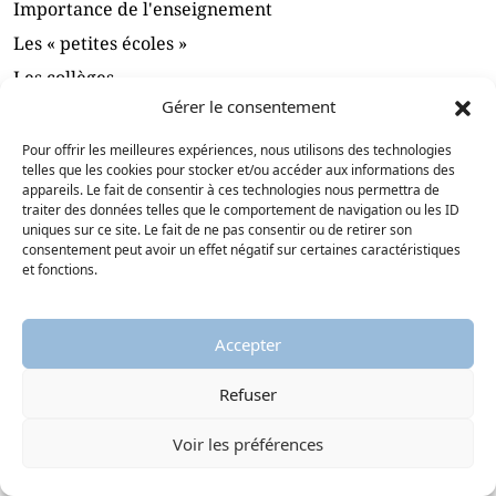
Importance de l'enseignement
Les « petites écoles »
Les collèges
Gérer le consentement
Les Académies
Pédagogie protestante
Pour offrir les meilleures expériences, nous utilisons des technologies
telles que les cookies pour stocker et/ou accéder aux informations des
Démantèlement progressif du réseau académique
appareils. Le fait de consentir à ces technologies nous permettra de
protestant par l'État
traiter des données telles que le comportement de navigation ou les ID
uniques sur ce site. Le fait de ne pas consentir ou de retirer son
consentement peut avoir un effet négatif sur certaines caractéristiques
Bibliographie
et fonctions.
Parcours associés
Notices associées
Accepter
Refuser
Glossaire
Voir les préférences
Imprimer la notice