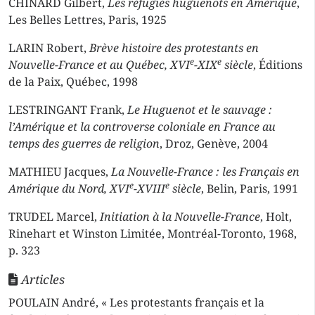
CHINARD Gilbert,
Les réfugiés huguenots en Amérique
,
Les Belles Lettres, Paris, 1925
LARIN Robert,
Brève histoire des protestants en
e
e
Nouvelle-France et au Québec, XVI
-XIX
siècle
, Éditions
de la Paix, Québec, 1998
LESTRINGANT Frank,
Le Huguenot et le sauvage :
l’Amérique et la controverse coloniale en France au
temps des guerres de religion
, Droz, Genève, 2004
MATHIEU Jacques,
La Nouvelle-France : les Français en
e
e
Amérique du Nord, XVI
-XVIII
siècle
, Belin, Paris, 1991
TRUDEL Marcel,
Initiation à la Nouvelle-France
, Holt,
Rinehart et Winston Limitée, Montréal-Toronto, 1968,
p. 323
Articles
POULAIN André, « Les protestants français et la