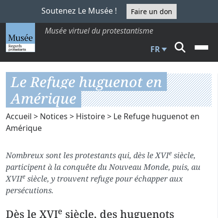
Soutenez Le Musée !
Faire un don
Musée virtuel du protestantisme
FR
Le Refuge huguenot en
Amérique
Accueil
>
Notices
>
Histoire
> Le Refuge huguenot en
Amérique
e
Nombreux sont les protestants qui, dès le XVI
siècle,
participent à la conquête du Nouveau Monde, puis, au
e
XVII
siècle, y trouvent refuge pour échapper aux
persécutions.
e
Dès le XVI
siècle, des huguenots